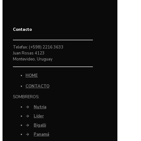
Contacto
Telefax: (+598) 2216 3633
Juan Rosas 4123
Montevideo, Uruguay
HOME
CONTACTO
SOMBREROS:
→
Nutria
→
Líder
→
Bigalli
→
Panamá