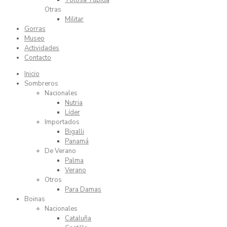
Tolosa Tupida
Otras
Militar
Gorras
Museo
Actividades
Contacto
Inicio
Sombreros
Nacionales
Nutria
Líder
Importados
Bigalli
Panamá
De Verano
Palma
Verano
Otros
Para Damas
Boinas
Nacionales
Cataluña