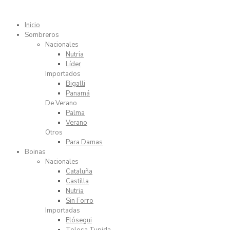
Inicio
Sombreros
Nacionales
Nutria
Líder
Importados
Bigalli
Panamá
De Verano
Palma
Verano
Otros
Para Damas
Boinas
Nacionales
Cataluña
Castilla
Nutria
Sin Forro
Importadas
Elósegui