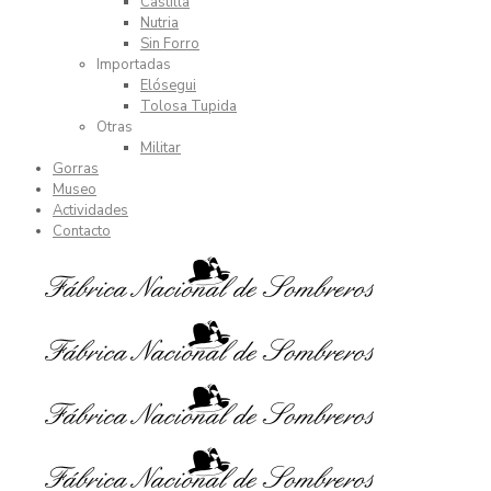
Castilla
Nutria
Sin Forro
Importadas
Elósegui
Tolosa Tupida
Otras
Militar
Gorras
Museo
Actividades
Contacto