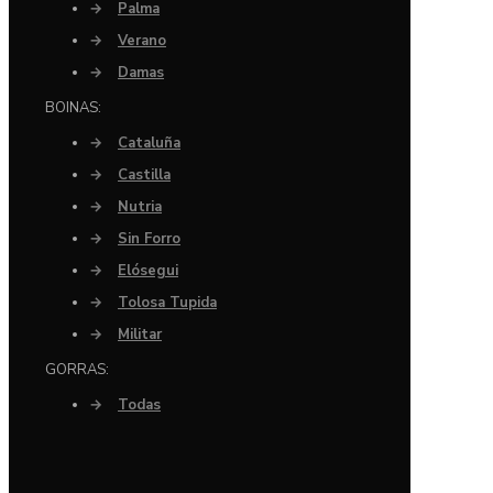
→
Palma
→
Verano
→
Damas
BOINAS:
→
Cataluña
→
Castilla
→
Nutria
→
Sin Forro
→
Elósegui
→
Tolosa Tupida
→
Militar
GORRAS:
→
Todas