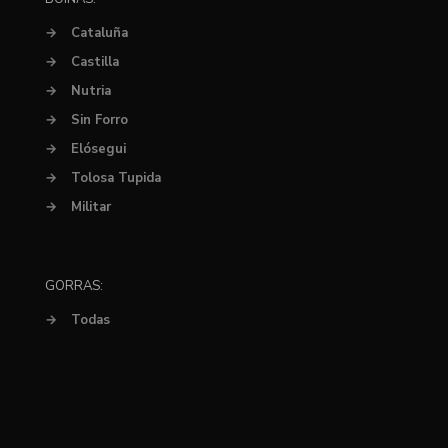
→
Cataluña
→
Castilla
→
Nutria
→
Sin Forro
→
Elósegui
→
Tolosa Tupida
→
Militar
GORRAS:
→
Todas