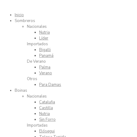
Inicio
Sombreros
Nacionales
Nutria
Líder
Importados
Bigalli
Panamá
De Verano
Palma
Verano
Otros
Para Damas
Boinas
Nacionales
Cataluña
Castilla
Nutria
Sin Forro
Importadas
Elósegui