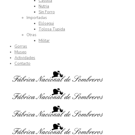
Castilla
Nutria
Sin Forro
Importadas
Elósegui
Tolosa Tupida
Otras
Militar
Gorras
Museo
Actividades
Contacto