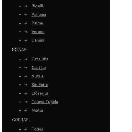
→
Bigalli
→
Panamá
→
Palma
→
Verano
→
Damas
BOINAS:
→
Cataluña
→
Castilla
→
Nutria
→
Sin Forro
→
Elósegui
→
Tolosa Tupida
→
Militar
GORRAS:
→
Todas