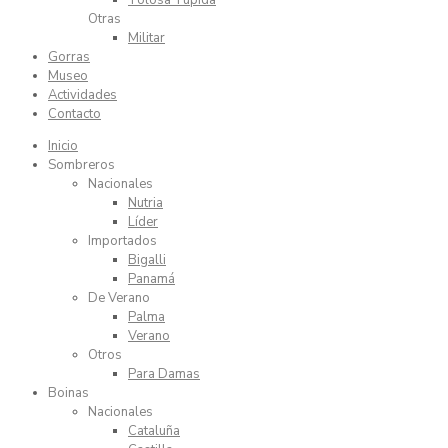
Tolosa Tupida
Otras
Militar
Gorras
Museo
Actividades
Contacto
Inicio
Sombreros
Nacionales
Nutria
Líder
Importados
Bigalli
Panamá
De Verano
Palma
Verano
Otros
Para Damas
Boinas
Nacionales
Cataluña