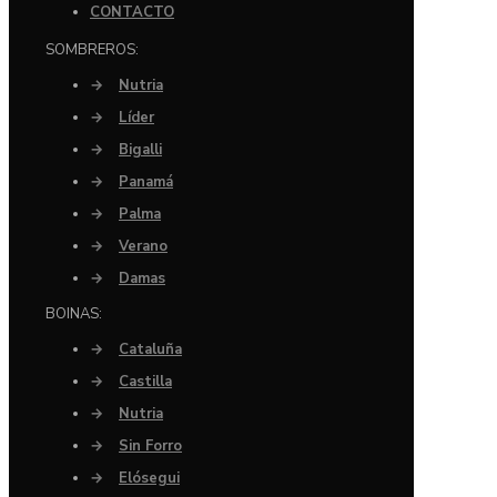
CONTACTO
SOMBREROS:
→
Nutria
→
Líder
→
Bigalli
→
Panamá
→
Palma
→
Verano
→
Damas
BOINAS:
→
Cataluña
→
Castilla
→
Nutria
→
Sin Forro
→
Elósegui