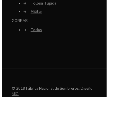
→
Tolosa Tupida
→
Militar
GORRAS:
→
Todas
© 2019 Fábrica Nacional de Sombreros. Diseño
MIO