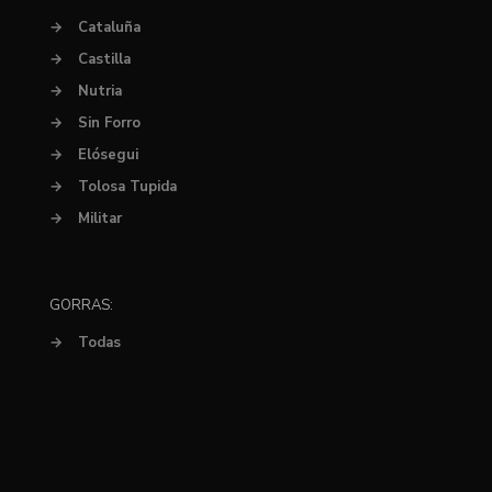
→
Cataluña
→
Castilla
→
Nutria
→
Sin Forro
→
Elósegui
→
Tolosa Tupida
→
Militar
GORRAS:
→
Todas