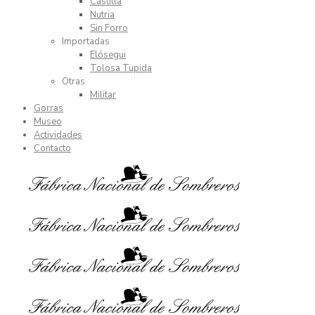
Castilla
Nutria
Sin Forro
Importadas
Elósegui
Tolosa Tupida
Otras
Militar
Gorras
Museo
Actividades
Contacto