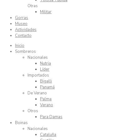
Tolosa Tupida
Otras
Militar
Gorras
Museo
Actividades
Contacto
Inicio
Sombreros
Nacionales
Nutria
Líder
Importados
Bigalli
Panamá
De Verano
Palma
Verano
Otros
Para Damas
Boinas
Nacionales
Cataluña