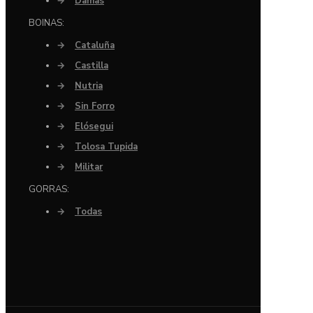
→
Damas
BOINAS:
→
Cataluña
→
Castilla
→
Nutria
→
Sin Forro
→
Elósegui
→
Tolosa Tupida
→
Militar
GORRAS:
→
Todas