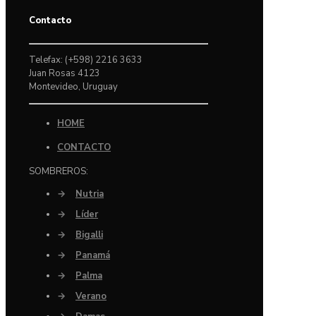
Contacto
Telefax: (+598) 2216 3633
Juan Rosas 4123
Montevideo, Uruguay
HOME
CONTACTO
SOMBREROS:
→
Nutria
→
Líder
→
Bigalli
→
Panamá
→
Palma
→
Verano