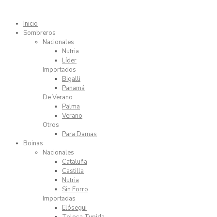
Inicio
Sombreros
Nacionales
Nutria
Líder
Importados
Bigalli
Panamá
De Verano
Palma
Verano
Otros
Para Damas
Boinas
Nacionales
Cataluña
Castilla
Nutria
Sin Forro
Importadas
Elósegui