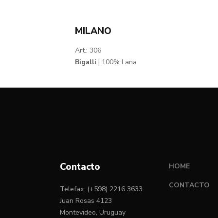
MILANO
Art.: 306
Bigalli
| 100% Lana
Contacto
HOME
CONTACTO
Telefax: (+598) 2216 3633
Juan Rosas 4123
Montevideo, Uruguay