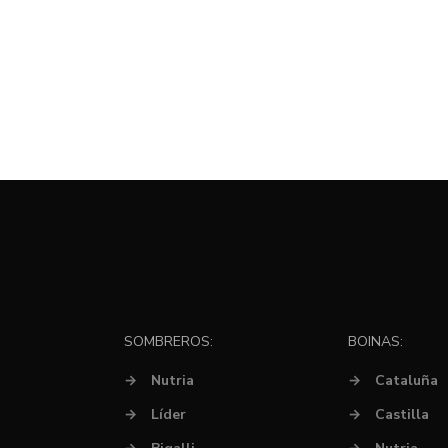
SOMBREROS:
BOINAS:
→
Nutria
→
Cataluña
→
Líder
→
Castilla