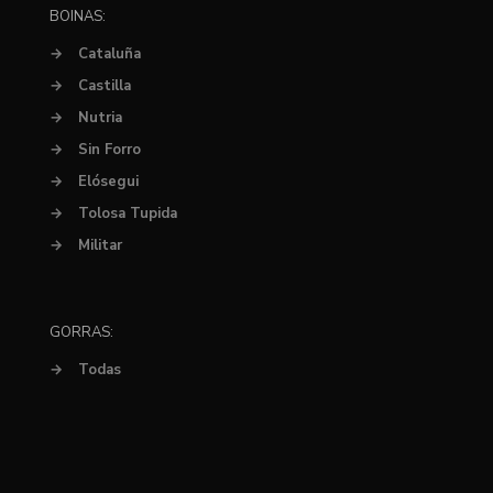
BOINAS:
→
Cataluña
→
Castilla
→
Nutria
→
Sin Forro
→
Elósegui
→
Tolosa Tupida
→
Militar
GORRAS:
→
Todas