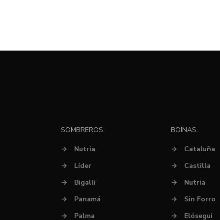
SOMBREROS:
BOINAS:
→
Nutria
→
Cataluña
→
Líder
→
Castilla
→
Bigalli
→
Nutria
→
Panamá
→
Sin Forro
→
Palma
→
Elósegui