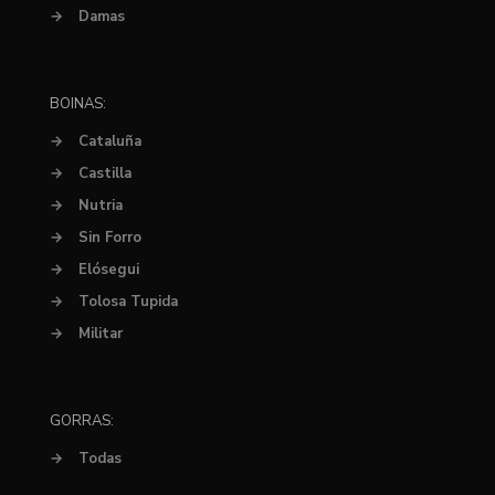
→
Damas
BOINAS:
→
Cataluña
→
Castilla
→
Nutria
→
Sin Forro
→
Elósegui
→
Tolosa Tupida
→
Militar
GORRAS:
→
Todas